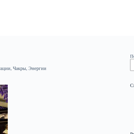
П
ации
,
Чакры
,
Энергии
С