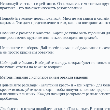
Используйте отзывы и рейтинги. Ознакомьтесь с мнениями други
практике. Это поможет избежать разочарований.
Попробуйте колоду перед покупкой. Многие магазины и онлайн
картами. Это даст представление о том, как они воспринимаются
Помните о размере и качестве. Карты должны быть удобными дл
они достаточно крупные для четкого восприятия деталей.
Не спешите с выбором. Дайте себе время на обдумывание и сам
а не просто красивым объектом.
Соблюдайте баланс. Выбирайте колоду, которая будет не только
получать ответы на важные вопросы.
Методы гадания с использованием оракула видений
Применяйте расклады «Кельтский крест» и «Три карты» для боле
крест» используйте десять карт, чтобы получить полное предст
и внешних влияниях. Каждая позиция раскрывает разные аспект
проблемы.
Для быстрого ответа подойдет расклад «Три карты». Вытяните тр