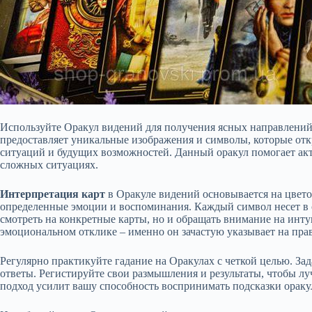
Используйте Оракул видений для получения ясных направлений
предоставляет уникальные изображения и символы, которые о
ситуаций и будущих возможностей. Данный оракул помогает акт
сложных ситуациях.
Интерпретация карт
в Оракуле видений основывается на цвето
определенные эмоции и воспоминания. Каждый символ несет в с
смотреть на конкретные карты, но и обращать внимание на инт
эмоциональном отклике – именно он зачастую указывает на пра
Регулярно практикуйте гадание на Оракулах с четкой целью. З
ответы. Регистируйте свои размышления и результаты, чтобы лу
подход усилит вашу способность воспринимать подсказки ораку