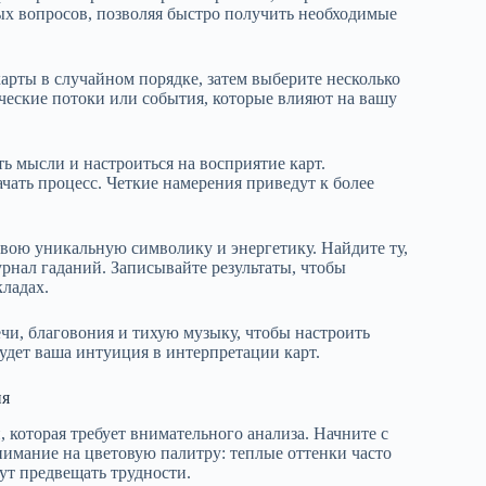
ных вопросов, позволяя быстро получить необходимые
карты в случайном порядке, затем выберите несколько
ические потоки или события, которые влияют на вашу
ь мысли и настроиться на восприятие карт.
ачать процесс. Четкие намерения приведут к более
вою уникальную символику и энергетику. Найдите ту,
урнал гаданий. Записывайте результаты, чтобы
кладах.
ечи, благовония и тихую музыку, чтобы настроить
будет ваша интуиция в интерпретации карт.
ия
 которая требует внимательного анализа. Начните с
нимание на цветовую палитру: теплые оттенки часто
ут предвещать трудности.