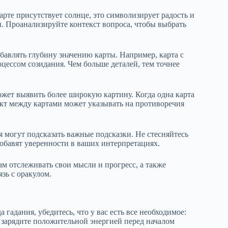
рте присутствует солнце, это символизирует радость и
. Проанализируйте контекст вопроса, чтобы выбрать
авлять глубину значению карты. Например, карта с
оцессом созидания. Чем больше деталей, тем точнее
ожет выявить более широкую картину. Когда одна карта
икт между картами может указывать на противоречия
могут подсказать важные подсказки. Не стесняйтесь
обавят уверенности в ваших интерпретациях.
м отслеживать свои мысли и прогресс, а также
зь с оракулом.
гадания, убедитесь, что у вас есть все необходимое:
и зарядите положительной энергией перед началом