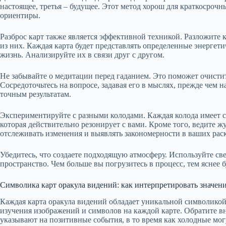
настоящее, третья – будущее. Этот метод хорош для краткосроч
ориентиры.
Разброс карт также является эффективной техникой. Разложите 
из них. Каждая карта будет представлять определенные энергет
жизнь. Анализируйте их в связи друг с другом.
Не забывайте о медитации перед гаданием. Это поможет очистит
Сосредоточьтесь на вопросе, задавая его в мыслях, прежде чем н
точным результатам.
Экспериментируйте с разными колодами. Каждая колода имеет с
которая действительно резонирует с вами. Кроме того, ведите ж
отслеживать изменения и выявлять закономерности в ваших рас
Убедитесь, что создаете подходящую атмосферу. Используйте св
пространство. Чем больше вы погрузитесь в процесс, тем яснее 
Символика карт оракула видений: как интерпретировать значен
Каждая карта оракула видений обладает уникальной символикой,
изучения изображений и символов на каждой карте. Обратите в
указывают на позитивные события, в то время как холодные мог