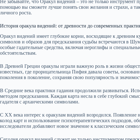
Не забывайте, что Оракул видений – это не только инструмент п
помощью вы сможете лучше понять свои желания и страхи, а так
личного роста.
История оракула видений: от древности до современных практи
Оракул видений имеет глубокие корни, восходящие к древним 
символов и образов для предсказания судьбы встречаются в Ш
особые гадательные средства, включая иероглифы и специальны
обстоятельствам.
В Древней Греции оракулы играли важную роль в жизни общест
известных, где прорицательница Пифия давала советы, основанн
поколения в поколение, сохраняя свою популярность и значимос
В Средние века практики гадания продолжили развиваться. Испо
методом предсказания. Каждая карта несла в себе глубокий смы
гадателя с архаическими символами.
С XX века интерес к оракулам видений возродился. Появление 
колод карт и использование психотерапевтических подходов, о
исследователи добавляют новое значение к классическим символ
Сегодня оракул видений служит не только инструментом предск