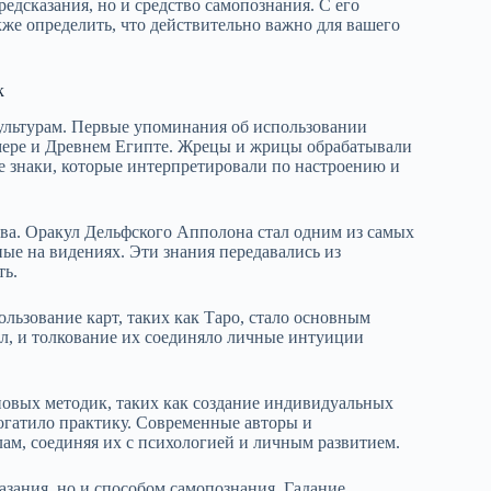
редсказания, но и средство самопознания. С его
же определить, что действительно важно для вашего
к
культурам. Первые упоминания об использовании
умере и Древнем Египте. Жрецы и жрицы обрабатывали
е знаки, которые интерпретировали по настроению и
ва. Оракул Дельфского Апполона стал одним из самых
ые на видениях. Эти знания передавались из
ть.
льзование карт, таких как Таро, стало основным
сл, и толкование их соединяло личные интуиции
новых методик, таких как создание индивидуальных
богатило практику. Современные авторы и
ам, соединяя их с психологией и личным развитием.
азания, но и способом самопознания. Гадание