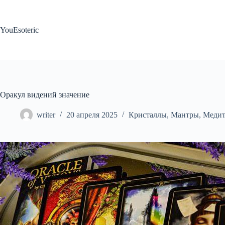
Перейти
к
сути
YouEsoteric
Оракул видений значение
writer
20 апреля 2025
Кристаллы
,
Мантры
,
Медит