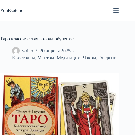
Перейти
к
YouEsoteric
сути
Таро классическая колода обучение
writer
20 апреля 2025
Кристаллы
,
Мантры
,
Медитации
,
Чакры
,
Энергии