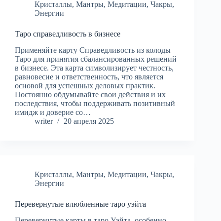
Кристаллы
,
Мантры
,
Медитации
,
Чакры
,
Энергии
Таро справедливость в бизнесе
Применяйте карту Справедливость из колоды
Таро для принятия сбалансированных решений
в бизнесе. Эта карта символизирует честность,
равновесие и ответственность, что является
основой для успешных деловых практик.
Постоянно обдумывайте свои действия и их
последствия, чтобы поддерживать позитивный
имидж и доверие со…
writer
20 апреля 2025
Кристаллы
,
Мантры
,
Медитации
,
Чакры
,
Энергии
Перевернутые влюбленные таро уэйта
Перевернутые карты в таро Уэйта, особенно